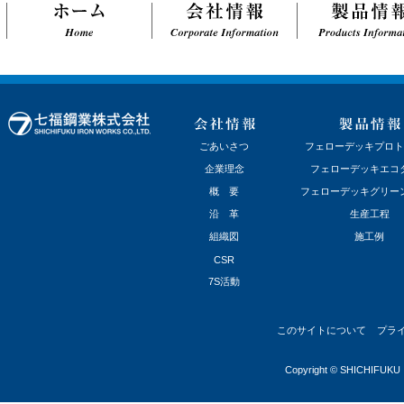
ごあいさつ
フェローデッキプロト
企業理念
フェローデッキエコ
概 要
フェローデッキグリー
沿 革
生産工程
組織図
施工例
CSR
7S活動
このサイトについて
プラ
Copyright © SHICHIFUKU I