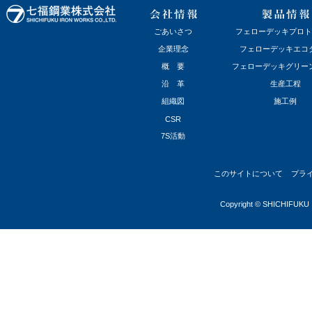
ごあいさつ
フェローデッキプロト
企業理念
フェローデッキエコ
概 要
フェローデッキグリー
沿 革
生産工程
組織図
施工例
CSR
7S活動
このサイトについて
プラ
Copyright © SHICHIFUKU I