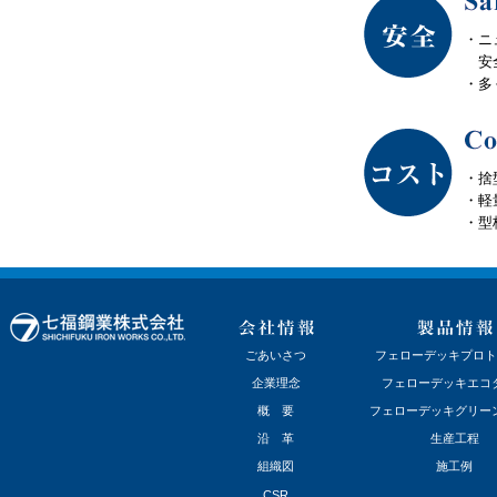
・ニ
安全
・多
・捨
・軽
・型
ごあいさつ
フェローデッキプロト
企業理念
フェローデッキエコ
概 要
フェローデッキグリー
沿 革
生産工程
組織図
施工例
CSR