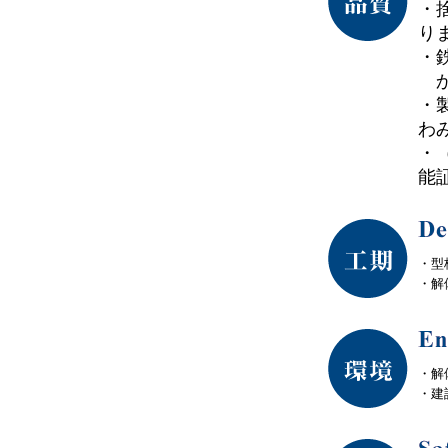
・
り
・
か
・
わ
・
能証
・型
・解
・解
・建