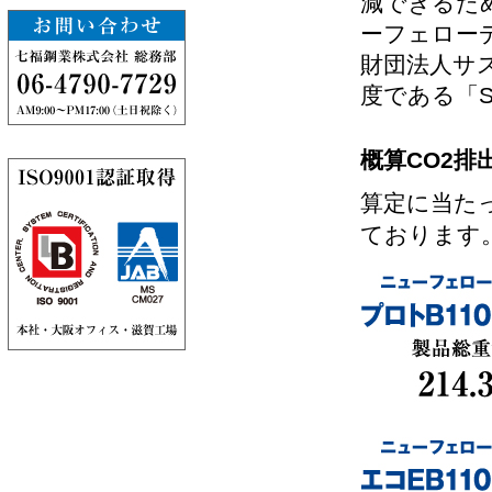
減できるた
ーフェロー
財団法人サ
度である「S
概算CO2排出量
算定に当た
ております