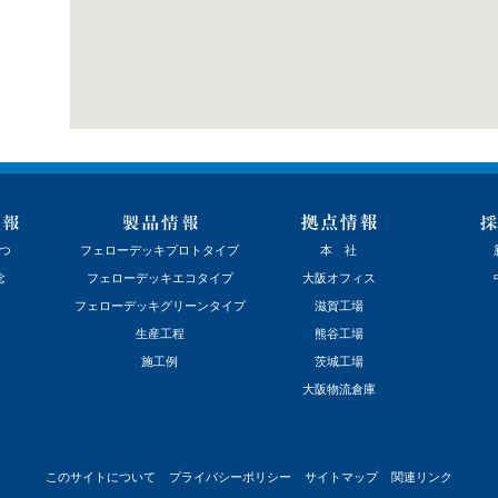
つ
フェローデッキプロトタイプ
本 社
念
フェローデッキエコタイプ
大阪オフィス
フェローデッキグリーンタイプ
滋賀工場
生産工程
熊谷工場
施工例
茨城工場
大阪物流倉庫
このサイトについて
プライバシーポリシー
サイトマップ
関連リンク