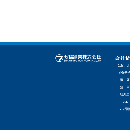
ごあいさ
企業理
概 要
沿 革
組織図
CSR
7S活動